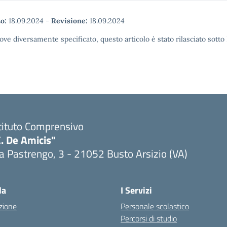
o:
18.09.2024
-
Revisione:
18.09.2024
ove diversamente specificato, questo articolo è stato rilasciato sott
tituto Comprensivo
. De Amicis"
a Pastrengo, 3 - 21052 Busto Arsizio (VA)
la
I Servizi
zione
Personale scolastico
Percorsi di studio