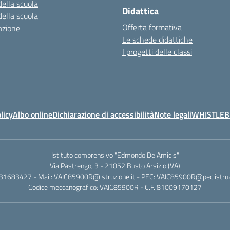
della scuola
Didattica
della scuola
Offerta formativa
azione
Le schede didattiche
I progetti delle classi
licy
Albo online
Dichiarazione di accessibilità
Note legali
WHISTLE
Istituto comprensivo "Edmondo De Amicis"
Via Pastrengo, 3 - 21052 Busto Arsizio (VA)
331683427 - Mail: VAIC85900R@istruzione.it - PEC: VAIC85900R@pec.istruzi
Codice meccanografico: VAIC85900R - C.F. 81009170127