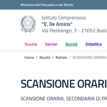
Vai ai contenuti
Vai al menu di navigazione
Vai al footer
Ministero dell'Istruzione e del Merito
Istituto Comprensivo
"E. De Amicis"
Via Pastrengo, 3 - 21052 Busto
Scuola
Servizi
Novità
Didattica
Home
Novità
Notizie
SCANSIONE ORARIA
SCANSIONE ORARI
SCANSIONE ORARIA, SECONDARIA DI P