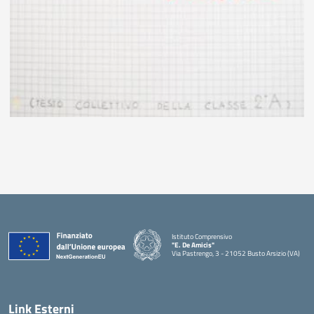
Istituto Comprensivo
"E. De Amicis"
Via Pastrengo, 3 - 21052 Busto Arsizio (VA)
Link Esterni