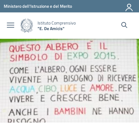
Vai ai contenuti
Vai al menu di navigazione
Vai al footer
Ministero dell'Istruzione e del Merito
Istituto Comprensivo
"E. De Amicis"