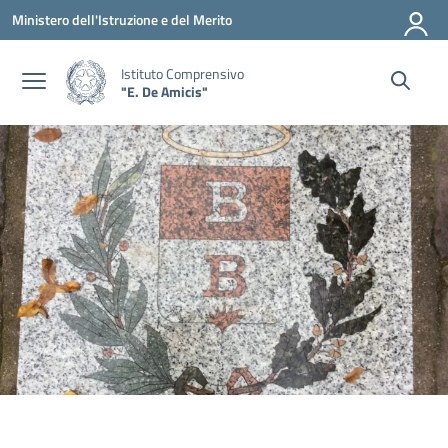
Vai ai contenuti
Vai al menu di navigazione
Vai al footer
Ministero dell'Istruzione e del Merito
Istituto Comprensivo
"E. De Amicis"