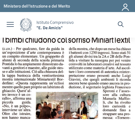
Vai ai contenuti
Vai al menu di navigazione
Vai al footer
Ministero dell'Istruzione e del Merito
Istituto Comprensivo
"E. De Amicis"