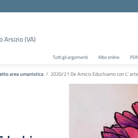
 Arsizio (VA)
Tutti gli argomenti
Albo online
PO
etto area umanistica
2020/21 De Amicis Educhiamo con L’ art