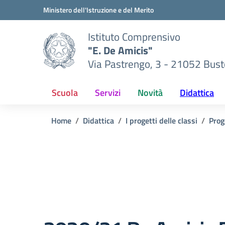
Vai ai contenuti
Vai al menu di navigazione
Vai al footer
Ministero dell'Istruzione e del Merito
Istituto Comprensivo
"E. De Amicis"
Via Pastrengo, 3 - 21052 Busto
Scuola
Servizi
Novità
Didattica
Home
Didattica
I progetti delle classi
Prog