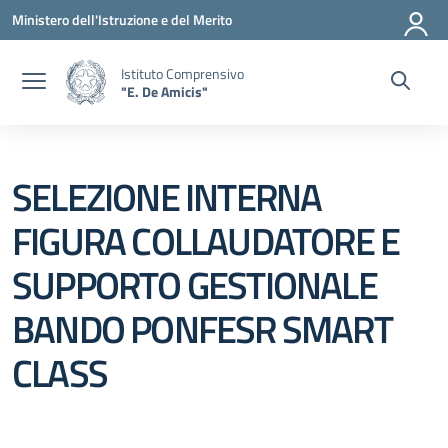
Vai ai contenuti
Vai al menu di navigazione
Vai al footer
Ministero dell'Istruzione e del Merito
Istituto Comprensivo
"E. De Amicis"
SELEZIONE INTERNA
FIGURA COLLAUDATORE E
SUPPORTO GESTIONALE
BANDO PONFESR SMART
CLASS