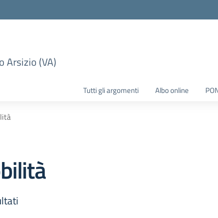
 Arsizio (VA)
Tutti gli argomenti
Albo online
PO
lità
ilità
ltati