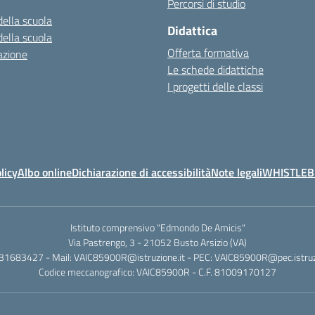
Percorsi di studio
della scuola
Didattica
della scuola
Offerta formativa
azione
Le schede didattiche
I progetti delle classi
licy
Albo online
Dichiarazione di accessibilità
Note legali
WHISTLE
Istituto comprensivo "Edmondo De Amicis"
Via Pastrengo, 3 - 21052 Busto Arsizio (VA)
331683427 - Mail: VAIC85900R@istruzione.it - PEC: VAIC85900R@pec.istruzi
Codice meccanografico: VAIC85900R - C.F. 81009170127