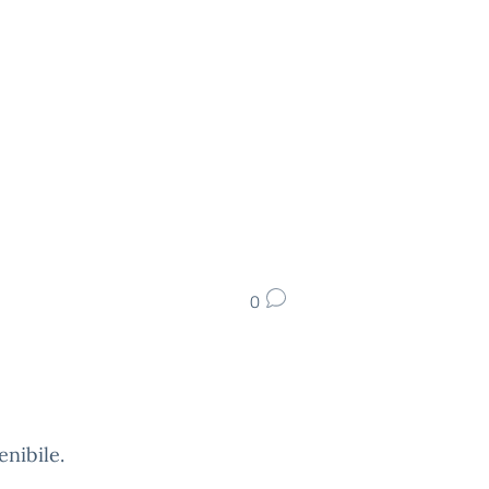
0
enibile.