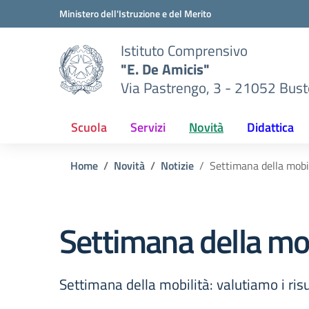
Vai ai contenuti
Vai al menu di navigazione
Vai al footer
Ministero dell'Istruzione e del Merito
Istituto Comprensivo
"E. De Amicis"
Via Pastrengo, 3 - 21052 Busto
Scuola
Servizi
Novità
Didattica
Home
Novità
Notizie
Settimana della mobi
Settimana della mob
Settimana della mobilità: valutiamo i risu