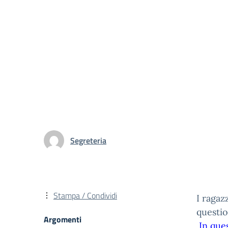
Segreteria
Stampa / Condividi
I ragaz
questio
Argomenti
In que