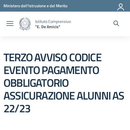
Vai ai contenuti
Vai al menu di navigazione
Vai al footer
Ministero dell'Istruzione e del Merito
Istituto Comprensivo
"E. De Amicis"
TERZO AVVISO CODICE
EVENTO PAGAMENTO
OBBLIGATORIO
ASSICURAZIONE ALUNNI AS
22/23