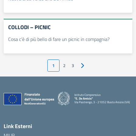
COLLODI – PICNIC
Cosa c'è di più bello di fare un picnic in compagnia?
1
2
3
Pagina successiva
Istituto Comprensivo
"E. De Amicis"
Via Pastrengo, 3 - 21052 Busto Arsizio (VA)
Link Esterni
MIUR