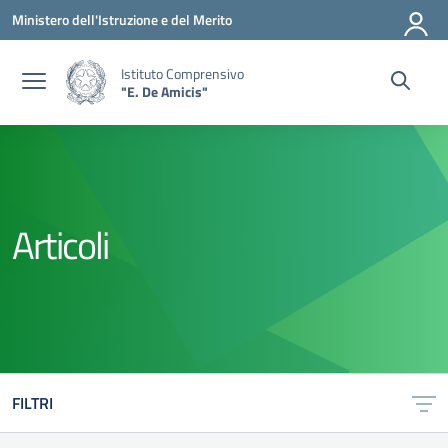
Vai ai contenuti
Vai al menu di navigazione
Vai al footer
Ministero dell'Istruzione e del Merito
Istituto Comprensivo
"E. De Amicis"
Articoli
FILTRI