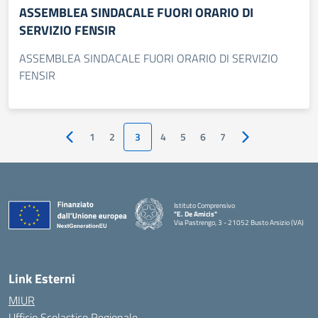
ASSEMBLEA SINDACALE FUORI ORARIO DI
SERVIZIO FENSIR
ASSEMBLEA SINDACALE FUORI ORARIO DI SERVIZIO
FENSIR
1
2
3
4
5
6
7
Pagina precedente
Pagina successiv
Istituto Comprensivo
"E. De Amicis"
Via Pastrengo, 3 - 21052 Busto Arsizio (VA)
Link Esterni
MIUR
Ufficio Scolastico Regionale