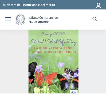
Vai ai contenuti
Vai al menu di navigazione
Vai al footer
Ministero dell'Istruzione e del Merito
Istituto Comprensivo
"E. De Amicis"