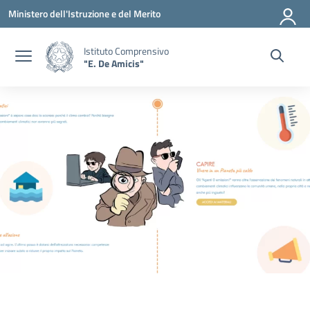
Vai ai contenuti
Vai al menu di navigazione
Vai al footer
Ministero dell'Istruzione e del Merito
Istituto Comprensivo
"E. De Amicis"