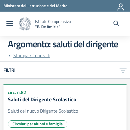
Vai ai contenuti
Vai al menu di navigazione
Vai al footer
Ministero dell'Istruzione e del Merito
Istituto Comprensivo
"E. De Amicis"
Argomento: saluti del dirigente
Stampa / Condividi
FILTRI
circ. n.82
Saluti del Dirigente Scolastico
Saluti del nuovo Dirigente Scolastico
Circolari per alunni e famiglie