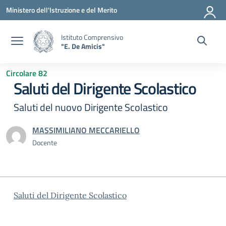
Vai ai contenuti
Vai al menu di navigazione
Vai al footer
Ministero dell'Istruzione e del Merito
Istituto Comprensivo
"E. De Amicis"
Circolare 82
Saluti del Dirigente Scolastico
Saluti del nuovo Dirigente Scolastico
MASSIMILIANO MECCARIELLO
Docente
Saluti del Dirigente Scolastico