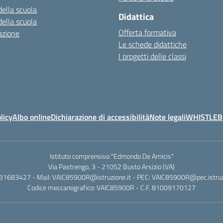
della scuola
Didattica
della scuola
Offerta formativa
azione
Le schede didattiche
I progetti delle classi
licy
Albo online
Dichiarazione di accessibilità
Note legali
WHISTLE
Istituto comprensivo "Edmondo De Amicis"
Via Pastrengo, 3 - 21052 Busto Arsizio (VA)
331683427 - Mail: VAIC85900R@istruzione.it - PEC: VAIC85900R@pec.istruzi
Codice meccanografico: VAIC85900R - C.F. 81009170127