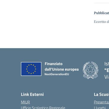
Pubblicat
Eccetto d
Is
"E
Vi
Link Esterni
La Scuo
MIUR
Presenta
Ufficio Scolastico Regionale
I luoghi