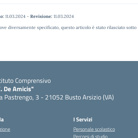
o:
11.03.2024
-
Revisione:
11.03.2024
ove diversamente specificato, questo articolo è stato rilasciato sott
tituto Comprensivo
. De Amicis"
a Pastrengo, 3 - 21052 Busto Arsizio (VA)
la
I Servizi
zione
Personale scolastico
Percorsi di studio