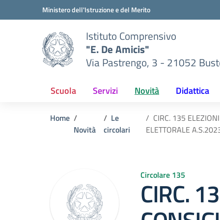
Vai ai contenuti
Vai al menu di navigazione
Vai al footer
Ministero dell'Istruzione e del Merito
Istituto Comprensivo
"E. De Amicis"
Via Pastrengo, 3 - 21052 Busto
Scuola
Servizi
Novità
Didattica
Home
Le
CIRC. 135 ELEZIO
Novità
circolari
ELETTORALE A.S.202
Circolare 135
CIRC. 1