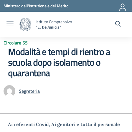
Vai ai contenuti
Vai al menu di navigazione
Vai al footer
Ministero dell'Istruzione e del Merito
Istituto Comprensivo
"E. De Amicis"
Circolare 55
Modalità e tempi di rientro a
scuola dopo isolamento o
quarantena
Segreteria
Ai referenti Covid,
Ai genitori e
tutto il personale