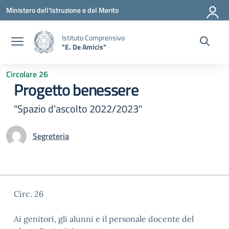
Vai ai contenuti
Vai al menu di navigazione
Vai al footer
Ministero dell'Istruzione e del Merito
Istituto Comprensivo
"E. De Amicis"
Circolare 26
Progetto benessere
"Spazio d'ascolto 2022/2023"
Segreteria
Circ. 26
Ai genitori, gli alunni e il personale docente del