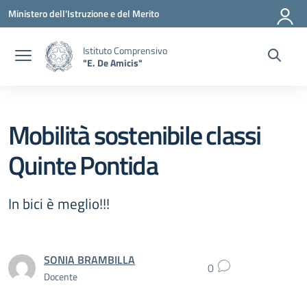
Vai ai contenuti
Vai al menu di navigazione
Vai al footer
Ministero dell'Istruzione e del Merito
Istituto Comprensivo
"E. De Amicis"
Mobilità sostenibile classi
Quinte Pontida
In bici è meglio!!!
SONIA BRAMBILLA
0
Docente