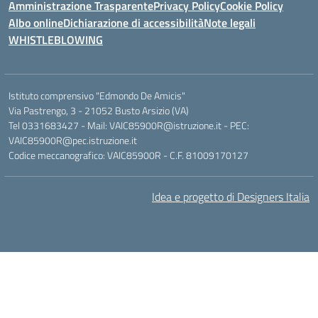
Amministrazione Trasparente
Privacy Policy
Cookie Policy
Albo online
Dichiarazione di accessibilità
Note legali
WHISTLEBLOWING
Istituto comprensivo "Edmondo De Amicis"
Via Pastrengo, 3 - 21052 Busto Arsizio (VA)
Tel 0331683427 - Mail: VAIC85900R@istruzione.it - PEC:
VAIC85900R@pec.istruzione.it
Codice meccanografico: VAIC85900R - C.F. 81009170127
Idea e progetto di Designers Italia