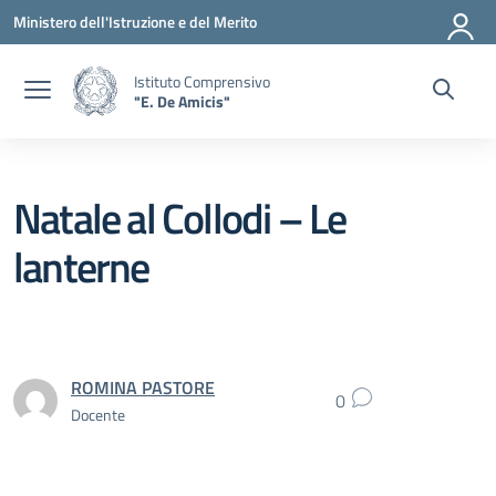
Vai ai contenuti
Vai al menu di navigazione
Vai al footer
Ministero dell'Istruzione e del Merito
Istituto Comprensivo
"E. De Amicis"
Natale al Collodi – Le
lanterne
ROMINA PASTORE
0
Docente