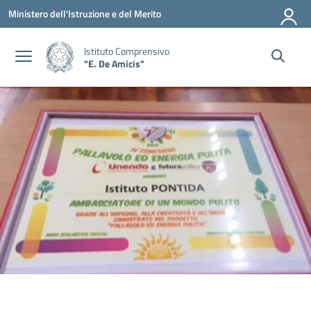
Vai ai contenuti
Vai al menu di navigazione
Vai al footer
Ministero dell'Istruzione e del Merito
Istituto Comprensivo
"E. De Amicis"