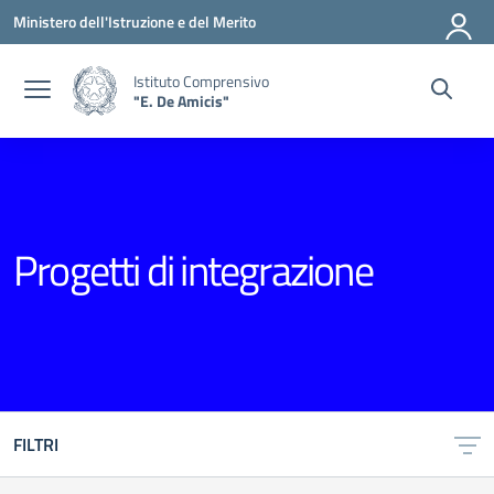
Vai ai contenuti
Vai al menu di navigazione
Vai al footer
Ministero dell'Istruzione e del Merito
Istituto Comprensivo
"E. De Amicis"
Progetti di integrazione
FILTRI