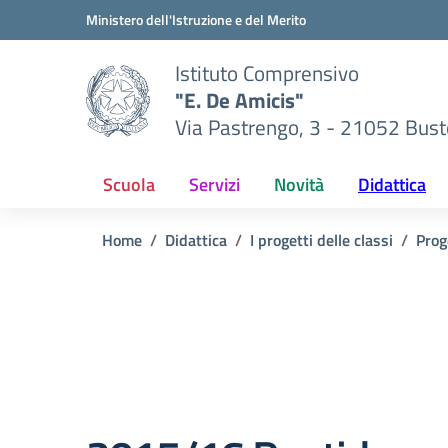
Vai ai contenuti
Vai al menu di navigazione
Vai al footer
Ministero dell'Istruzione e del Merito
Istituto Comprensivo
"E. De Amicis"
Via Pastrengo, 3 - 21052 Busto
Scuola
Servizi
Novità
Didattica
Home
Didattica
I progetti delle classi
Prog