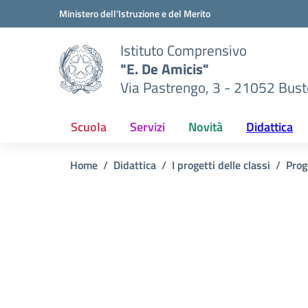
Vai ai contenuti
Vai al menu di navigazione
Vai al footer
Ministero dell'Istruzione e del Merito
Istituto Comprensivo
"E. De Amicis"
Via Pastrengo, 3 - 21052 Busto
Scuola
Servizi
Novità
Didattica
Home
Didattica
I progetti delle classi
Prog