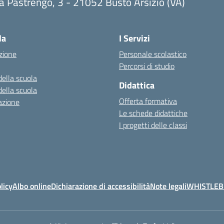
a Pastrengo, 3 - 21052 Busto Arsizio (VA)
la
I Servizi
zione
Personale scolastico
Percorsi di studio
della scuola
Didattica
della scuola
Offerta formativa
azione
Le schede didattiche
I progetti delle classi
licy
Albo online
Dichiarazione di accessibilità
Note legali
WHISTLE