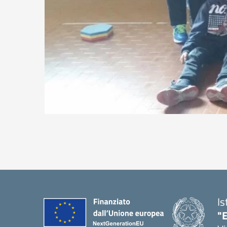
Is
"E