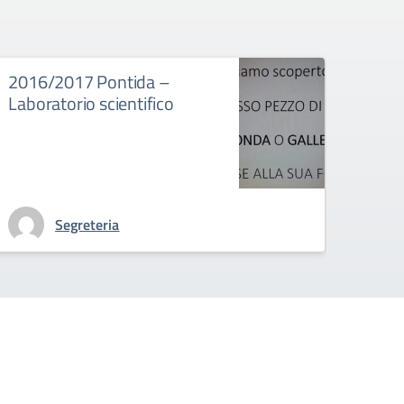
2016/2017 Pontida –
2016
Laboratorio scientifico
Labo
dolci
cioc
Segreteria