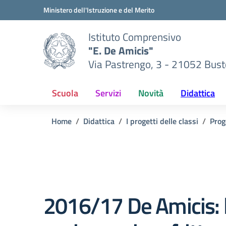
Vai ai contenuti
Vai al menu di navigazione
Vai al footer
Ministero dell'Istruzione e del Merito
Istituto Comprensivo
"E. De Amicis"
Via Pastrengo, 3 - 21052 Busto
Scuola
Servizi
Novità
Didattica
Home
Didattica
I progetti delle classi
Prog
2016/17 De Amicis: 