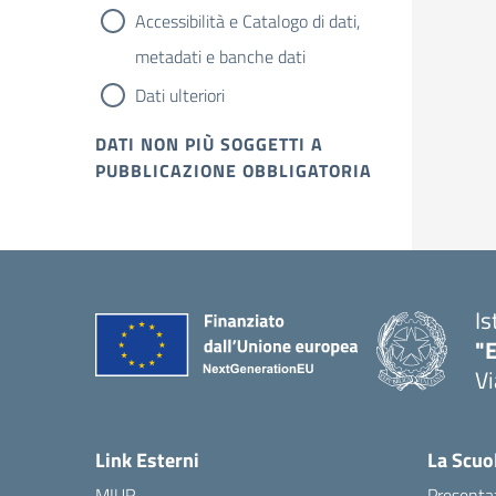
Accessibilità e Catalogo di dati,
metadati e banche dati
Dati ulteriori
DATI NON PIÙ SOGGETTI A
PUBBLICAZIONE OBBLIGATORIA
Is
"E
Vi
Link Esterni
La Scuo
MIUR
Presenta