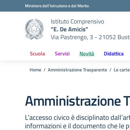
Vai ai contenuti
Vai al menu di navigazione
Vai al footer
Ministero dell'Istruzione e del Merito
Istituto Comprensivo
"E. De Amicis"
Via Pastrengo, 3 - 21052 Busto
Scuola
Servizi
Novità
Didattica
Home
Amministrazione Trasparente
Le carte
Amministrazione T
L’accesso civico è disciplinato dall’ar
informazioni e il documento che le pu