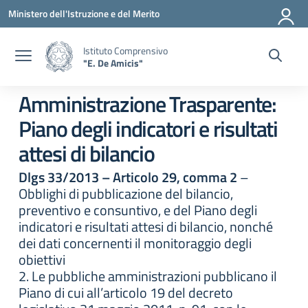
Vai ai contenuti
Vai al menu di navigazione
Vai al footer
Ministero dell'Istruzione e del Merito
Istituto Comprensivo
"E. De Amicis"
Amministrazione Trasparente:
Piano degli indicatori e risultati
attesi di bilancio
Dlgs 33/2013 – Articolo 29, comma 2
–
Obblighi di pubblicazione del bilancio,
preventivo e consuntivo, e del Piano degli
indicatori e risultati attesi di bilancio, nonché
dei dati concernenti il monitoraggio degli
obiettivi
2. Le pubbliche amministrazioni pubblicano il
Piano di cui all’articolo 19 del decreto