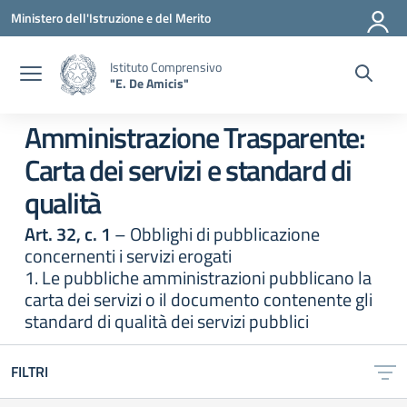
Vai ai contenuti
Vai al menu di navigazione
Vai al footer
Ministero dell'Istruzione e del Merito
Istituto Comprensivo
"E. De Amicis"
Amministrazione Trasparente:
Carta dei servizi e standard di
qualità
Art. 32, c. 1
– Obblighi di pubblicazione
concernenti i servizi erogati
1. Le pubbliche amministrazioni pubblicano la
carta dei servizi o il documento contenente gli
standard di qualità dei servizi pubblici
FILTRI