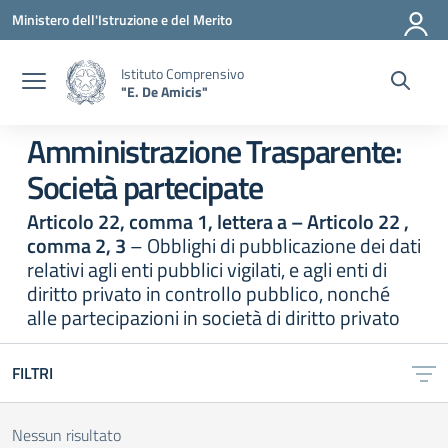
Vai ai contenuti
Vai al menu di navigazione
Vai al footer
Ministero dell'Istruzione e del Merito
Istituto Comprensivo
"E. De Amicis"
Amministrazione Trasparente:
Società partecipate
Articolo 22, comma 1, lettera a – Articolo 22 ,
comma 2, 3
– Obblighi di pubblicazione dei dati
relativi agli enti pubblici vigilati, e agli enti di
diritto privato in controllo pubblico, nonché
alle partecipazioni in società di diritto privato
FILTRI
Nessun risultato