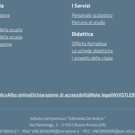
la
I Servizi
zione
Personale scolastico
Percorsi di studio
della scuola
Didattica
della scuola
Offerta formativa
azione
Le schede didattiche
I progetti delle classi
licy
Albo online
Dichiarazione di accessibilità
Note legali
WHISTLE
Istituto comprensivo "Edmondo De Amicis"
Via Pastrengo, 3 - 21052 Busto Arsizio (VA)
331683427 - Mail: VAIC85900R@istruzione.it - PEC: VAIC85900R@pec.istruzi