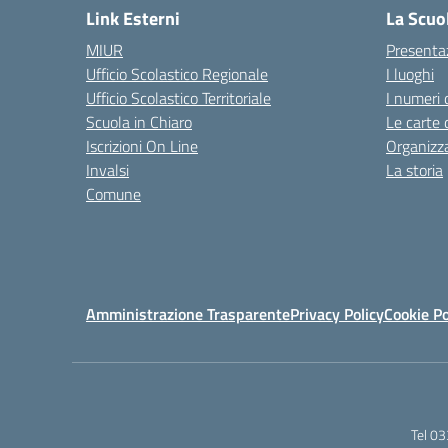
Link Esterni
La Scuo
MIUR
Presenta
Ufficio Scolastico Regionale
I luoghi
Ufficio Scolastico Territoriale
I numeri 
Scuola in Chiaro
Le carte 
Iscrizioni On Line
Organizz
Invalsi
La storia
Comune
Amministrazione Trasparente
Privacy Policy
Cookie Po
Tel 0