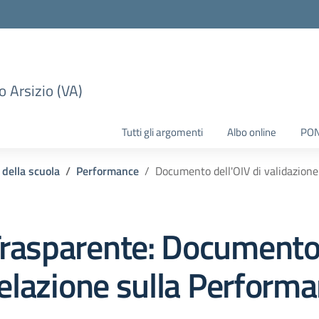
 Arsizio (VA)
Tutti gli argomenti
Albo online
PO
 della scuola
Performance
Documento dell'OIV di validazione
rasparente:
Documento 
Relazione sulla Perform