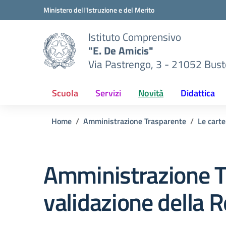
Vai ai contenuti
Vai al menu di navigazione
Vai al footer
Ministero dell'Istruzione e del Merito
Istituto Comprensivo
"E. De Amicis"
Via Pastrengo, 3 - 21052 Busto
Scuola
Servizi
Novità
Didattica
Home
Amministrazione Trasparente
Le carte
Amministrazione T
validazione della 