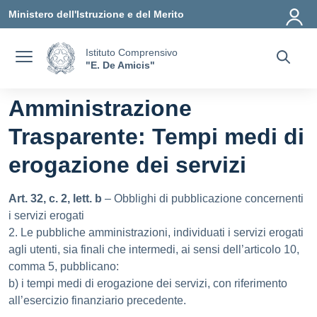
Vai ai contenuti
Vai al menu di navigazione
Vai al footer
Ministero dell'Istruzione e del Merito
Istituto Comprensivo
"E. De Amicis"
Amministrazione
Trasparente:
Tempi medi di
erogazione dei servizi
Art. 32, c. 2, lett. b
– Obblighi di pubblicazione concernenti
i servizi erogati
2. Le pubbliche amministrazioni, individuati i servizi erogati
agli utenti, sia finali che intermedi, ai sensi dell’articolo 10,
comma 5, pubblicano:
b) i tempi medi di erogazione dei servizi, con riferimento
all’esercizio finanziario precedente.