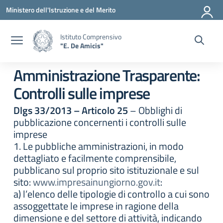
Vai ai contenuti
Vai al menu di navigazione
Vai al footer
Ministero dell'Istruzione e del Merito
Istituto Comprensivo
"E. De Amicis"
Amministrazione Trasparente:
Controlli sulle imprese
Dlgs 33/2013 – Articolo 25
– Obblighi di
pubblicazione concernenti i controlli sulle
imprese
1. Le pubbliche amministrazioni, in modo
dettagliato e facilmente comprensibile,
pubblicano sul proprio sito istituzionale e sul
sito:
www.impresainungiorno.gov.it
:
a) l’elenco delle tipologie di controllo a cui sono
assoggettate le imprese in ragione della
dimensione e del settore di attività, indicando