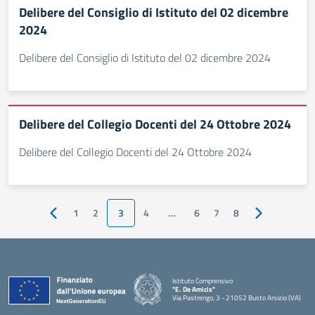
Delibere del Consiglio di Istituto del 02 dicembre
2024
Delibere del Consiglio di Istituto del 02 dicembre 2024
Delibere del Collegio Docenti del 24 Ottobre 2024
Delibere del Collegio Docenti del 24 Ottobre 2024
1
2
3
4
…
6
7
8
Pagina precedente
Pagina succe
Istituto Comprensivo
"E. De Amicis"
Via Pastrengo, 3 - 21052 Busto Arsizio (VA)