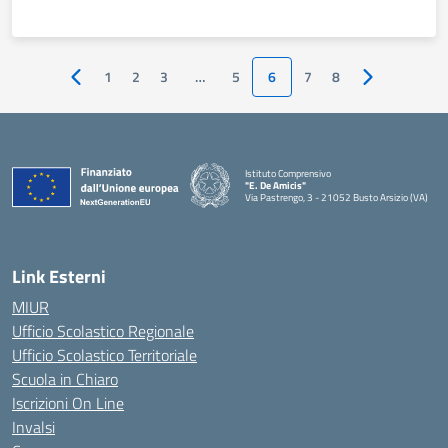
1
2
3
…
5
6
7
8
Pagina precedente
Pagina succe
Istituto Comprensivo
"E. De Amicis"
Via Pastrengo, 3 - 21052 Busto Arsizio (VA)
Link Esterni
MIUR
Ufficio Scolastico Regionale
Ufficio Scolastico Territoriale
Scuola in Chiaro
Iscrizioni On Line
Invalsi